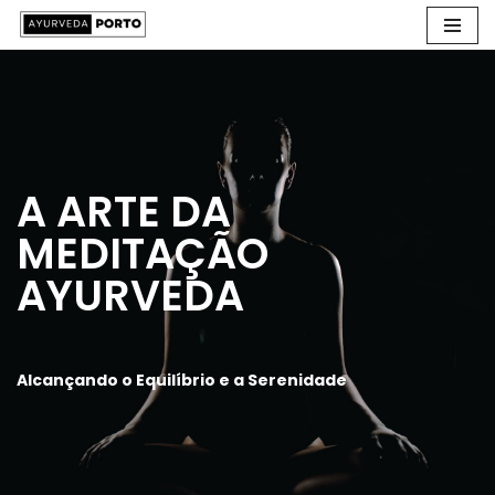
Avançar
para
o
conteúdo
A ARTE DA
MEDITAÇÃO
AYURVEDA
Alcançando o Equilíbrio e a Serenidade