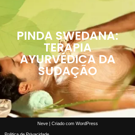
PINDA SWEDANA:
TERAPIA
AYURVÉDICA DA
SUDAÇÃO
Neve
| Criado com
WordPress
Politica de Privacidade