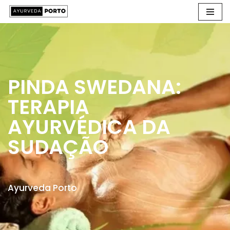
Avançar
para
o
conteúdo
PINDA SWEDANA:
TERAPIA
AYURVÉDICA DA
SUDAÇÃO
Ayurveda Porto